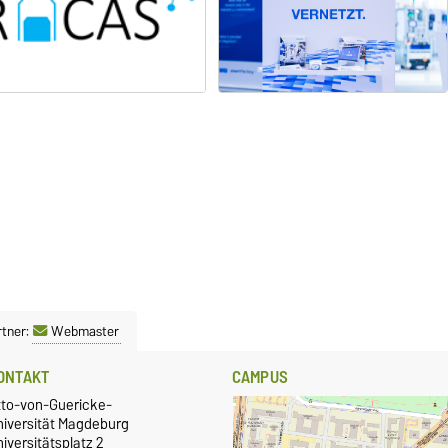
tner:
Webmaster
ONTAKT
CAMPUS
tto-von-Guericke-
niversität Magdeburg
iversitätsplatz 2