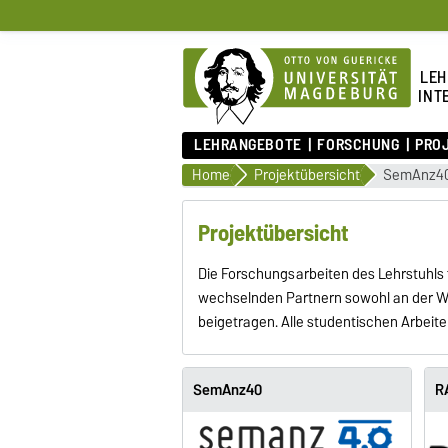
LEH
INT
LEHRANGEBOTE
FORSCHUNG
PRO
Home
Projektübersicht
SemAnz4
Projektübersicht
Die Forschungsarbeiten des Lehrstuhls f
wechselnden Partnern sowohl an der We
beigetragen. Alle studentischen Arbeit
SemAnz40
R